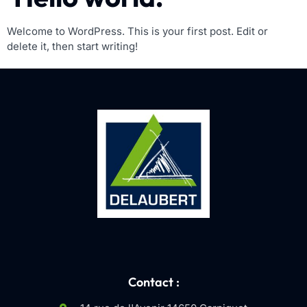
Welcome to WordPress. This is your first post. Edit or
delete it, then start writing!
Contact :